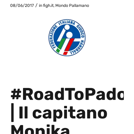
/
08/06/2017
in
figh.it
,
Mondo Pallamano
#RoadToPado
| Il capitano
Monika