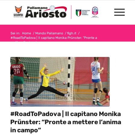
Sei in:
Home
/
Mondo Pallamano
/
figh.it
/
#RoadToPadova | Il capitano Monika Prünster: “Pronte a
mettere l’anima in c...
#RoadToPadova | Il capitano Monika
Prünster: “Pronte a mettere l’anima
in campo”