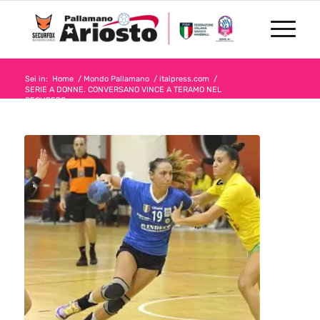
Sei in:
Home
/
Mondo Pallamano
/
italpress.com
/
SERIE A DONNE. CONVERSANO VINCE A TERAMO NEL
RECUPERO