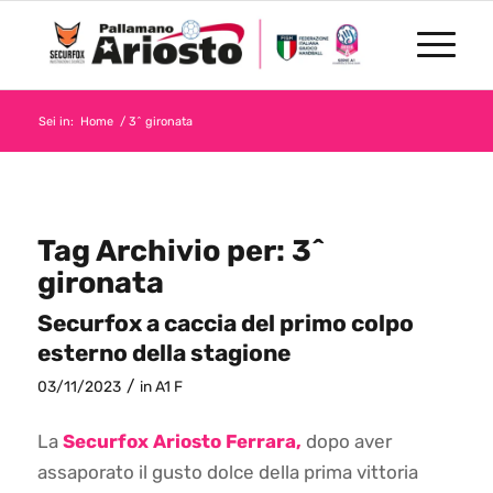
Sei in:
Home
/
3^ gironata
Tag Archivio per:
3^
gironata
Securfox a caccia del primo colpo
esterno della stagione
/
03/11/2023
in
A1 F
La
Securfox Ariosto Ferrara,
dopo aver
assaporato il gusto dolce della prima vittoria