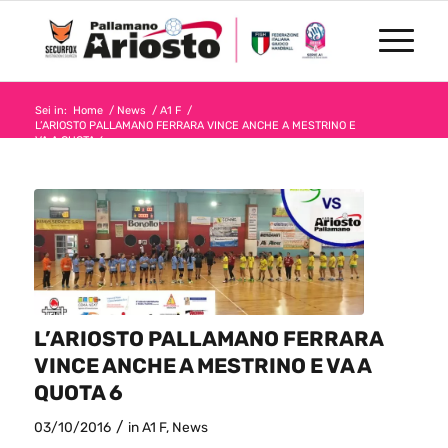
Sei in:
Home
/
News
/
A1 F
/
L’ARIOSTO PALLAMANO FERRARA VINCE ANCHE A MESTRINO E
VA A QUOTA 6
L’ARIOSTO PALLAMANO FERRARA
VINCE ANCHE A MESTRINO E VA A
QUOTA 6
/
03/10/2016
in
A1 F
,
News