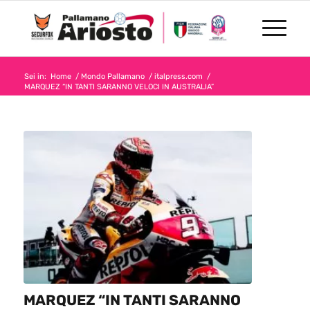
Sei in:
Home
/
Mondo Pallamano
/
italpress.com
/
MARQUEZ “IN TANTI SARANNO VELOCI IN AUSTRALIA”
MARQUEZ “IN TANTI SARANNO