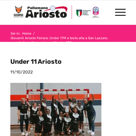
Sei in:
Home
/
Giovanili Ariosto Ferrara: Under 17M a testa alta a San Lazzaro,
esordio fra mille sorrisi per l’Under 13F
/
Under 11 Ariosto
Under 11 Ariosto
11/10/2022